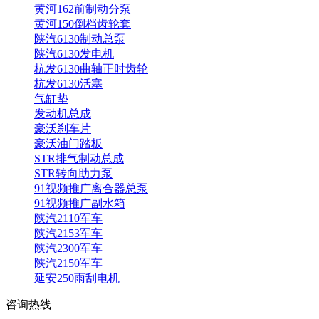
黄河162前制动分泵
黄河150倒档齿轮套
陕汽6130制动总泵
陕汽6130发电机
杭发6130曲轴正时齿轮
杭发6130活塞
气缸垫
发动机总成
豪沃刹车片
豪沃油门踏板
STR排气制动总成
STR转向助力泵
91视频推广离合器总泵
91视频推广副水箱
陕汽2110军车
陕汽2153军车
陕汽2300军车
陕汽2150军车
延安250雨刮电机
咨询热线