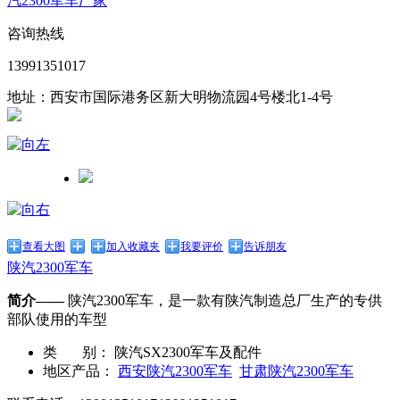
汽2300军车厂家
咨询热线
13991351017
地址：西安市国际港务区新大明物流园4号楼北1-4号
查看大图
加入收藏夹
我要评价
告诉朋友
陕汽2300军车
简介——
陕汽2300军车，是一款有陕汽制造总厂生产的专供
部队使用的车型
类 别：
陕汽SX2300军车及配件
地区产品：
西安陕汽2300军车
甘肃陕汽2300军车